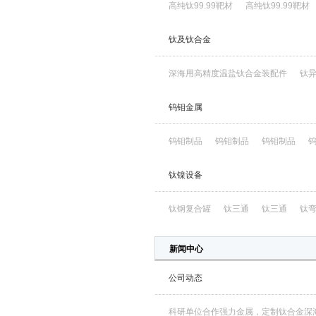
高纯钛99.99靶材
高纯钛99.99靶材
钛及钛合金
深海用高精度温盐钛合金装配件
钛
钨钼金属
钨钼制品
钨钼制品
钨钼制品
钛镍设备
钛钢复合罐
钛三通
钛三通
钛
新闻中心
公司动态
科研单位合作强力金属，定制钛合金深